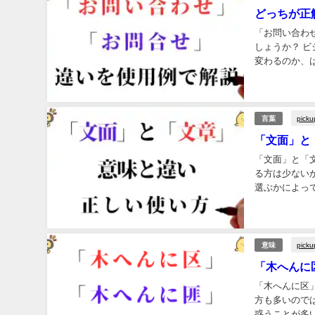
どっちが正
「お問い合わ
しょうか？ 
変わるのか、
方で、「お問い
picku
言葉
「文面」と
「文面」と「
る方は少ない
選ぶかによっ
や報告書を作成
picku
意味
「木へんに
「木へんに区
方も多いので
惑うことが多