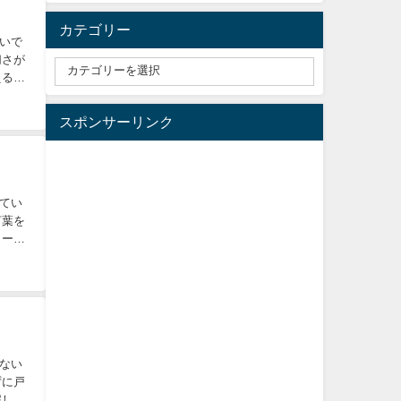
カテゴリー
いで
切さが
える一
スポンサーリンク
てい
言葉を
メール
ない
ずに戸
解して