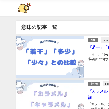
意味の記事一覧
picku
言葉
「若干」「
「若干」「多
常会話での使い
pic
食べ物
「カラメル
説！
「カラメル」
ルは乳製品を