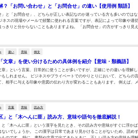
解？「お問い合わせ」と「お問合せ」の違い【使用例 類語】
せ」と「お問合せ」、どちらが正しい表記なのか迷っている方も多いのではな
ビジネスの現場やメールで頻繁に使われる言葉ですが、表記によって印象や適
はっきりと分からないこともありますよね。 「お問合せ」の方がすっきり見
合わせ」の方が丁寧な印象を与えるとも言われて...
p
違い
意味
例文
「文章」を使い分けるための具体例を紹介【意味・類義語】
文章」という言葉、日常的に使うことが多いですが、正確にその違いを理解し
かもしれません。 ビジネスやプライベートでのやりとりにおいて、どちらの
て、相手に与える印象や意図の伝わり方が変わることもあります。 例えば、
するときに「文面」を使うべきなのか、それとも...
p
言葉
意味
読み方
区」と「木へんに匪」読み方、意味や語句を徹底解説！
」と「木へんに匪」という漢字を見たとき、その読み方や意味がすぐに浮かば
はないでしょうか。 この漢字は日常であまり見かけることがないため、読め
いものです。 特に、書類や文章で出てきたときに、正しい読み方や意味を理