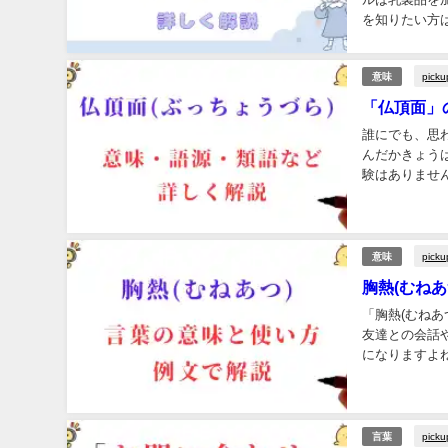
を知りたい方は
picku
意味
「仏頂面」
誰にでも、思
んだかきょう
験はありませ
まい、とても落
picku
意味
胸熱(むね
「胸熱(むね
友達との会話や
になりますよ
かも？」そんな
picku
言葉