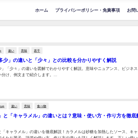
ホーム
プライバシーポリシー・免責事項
お問
p
違い
意味
若干
多少」の違いと「少々」との比較を分かりやすく解説
少」「少々」の違いを図解でわかりやすく解説。意味やニュアンス、ビジネス
分け、例文まで紹介します。...
kup
違い
意味
食べ物
」と「キャラメル」の違いとは？意味・使い方・作り方を徹底
と「キャラメル」の違いを徹底解説！カラメルは砂糖を加熱したソース、キャ
加えたお菓子。語源や使い方、作り方の違いを詳しく解説します。正しい使い