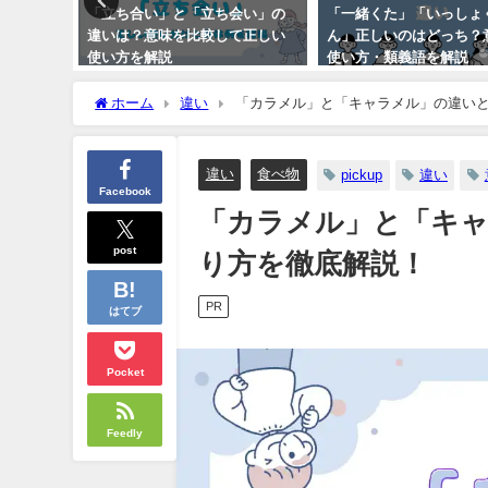
違いと
「立ち合い」と「立ち会い」の
「一緒くた」「いっしょ
文付きで
違いは？意味を比較して正しい
ん」正しいのはどっち？
使い方を解説
使い方・類義語を解説
ホーム
違い
「カラメル」と「キャラメル」の違い
違い
食べ物
pickup
違い
Facebook
「カラメル」と「キャ
post
り方を徹底解説！
PR
はてブ
Pocket
Feedly