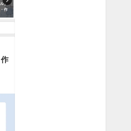
メル」
「カジュアル」と「ナチュラ
一人暮らしのガス代の平均
方・作
ル」の違いは？意味から使い方
プロパン・都市ガス別に詳
まで徹底解説
解説！
・作