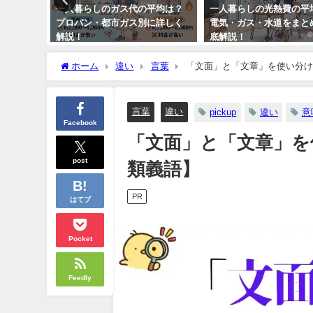
料は払わ
一人暮らしのガス代の平均は？
一人暮らしの光熱費の平
・割引・
プロパン・都市ガス別に詳しく
電気・ガス・水道をまと
解説！
底解説！
ホーム
違い
言葉
「文面」と「文章」を使い分け
言葉
違い
pickup
違い
意
Facebook
「文面」と「文章」を
post
類義語】
PR
はてブ
Pocket
Feedly