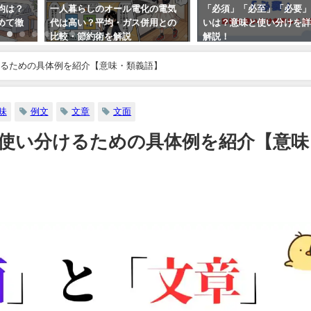
均は？
一人暮らしのオール電化の電気
「必須」「必至」「必要
めて徹
代は高い？平均・ガス併用との
いは？意味と使い分けを
比較・節約術を解説
解説！
るための具体例を紹介【意味・類義語】
味
例文
文章
文面
使い分けるための具体例を紹介【意味