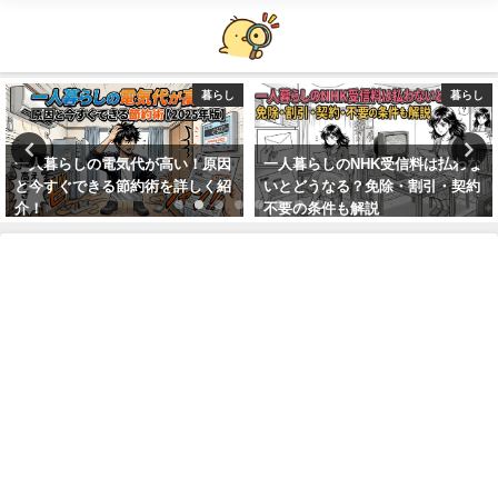
暮らし
子どもの名前
一人暮らしのNHK受信料は払わな
「梛」という名前が良くないは本
いとどうなる？免除・割引・契約
当？神道が証明する吉祥の真実を
不要の条件も解説
詳しく解説！