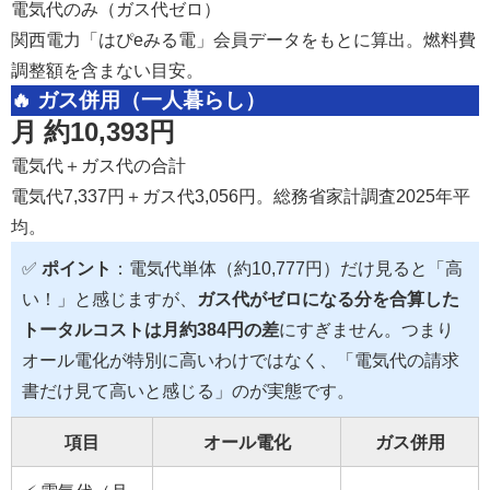
電気代のみ（ガス代ゼロ）
関西電力「はぴeみる電」会員データをもとに算出。燃料費
調整額を含まない目安。
🔥 ガス併用（一人暮らし）
月 約10,393円
電気代＋ガス代の合計
電気代7,337円＋ガス代3,056円。総務省家計調査2025年平
均。
✅
ポイント
：電気代単体（約10,777円）だけ見ると「高
い！」と感じますが、
ガス代がゼロになる分を合算した
トータルコストは月約384円の差
にすぎません。つまり
オール電化が特別に高いわけではなく、「電気代の請求
書だけ見て高いと感じる」のが実態です。
項目
オール電化
ガス併用