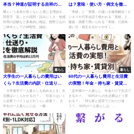
本当？神道が証明する吉祥の真
は？意味・使い方・例文を徹底
実を詳しく解説！
解説
梛という名前が良くないと感じる理由を、
「実績」と「実積」の違いを徹底解説！ビ
同音字「凪」との混同・読みにくさ・他感
ジネスや日常会話で使われる「実績」と、
作用の誤解など多角的に検証。熊野三山の
建築・測量で用いられる「実積」の意味・
ご神木としての神聖性、縁結...
使い方・例文を分かりやすく...
暮らし
暮らし
大学生の一人暮らしの費用はい
60代の一人暮らし費用と生活費
くら？生活費の内訳・仕送り・
の実態！年金・持ち家・賃貸別
バイト代を徹底解説
シミュレーション
「大学進学で一人暮らしを始めるとき、生
「定年後の一人暮らし、年金だけで生活で
活費はいくらかかるの？」「仕送りはいく
きるの？」「60代からの生活費はどう変
ら必要？バイトはどれくらい必要？」 大
わる？」「持ち家と賃貸でどれだけ違
学生の一人暮らしには、一般...
う？」 60代の一人暮らしは、...