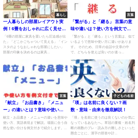
暮らし
言葉
一人暮らしの部屋レイアウト実
「繋がる」と「継る」 言葉の意
例！6畳をおしゃれに広く見せる
味や違いは？使い方を例文で徹
方法【形状別・1LDK対応】
底解説
「6畳の部屋に家具を置いたら圧迫感が出
「繋がる」と「継る」という言葉は、似て
た」「どこかごちゃついて見える」「イン
いるようで意味や使い方に違いがありま
スタのようなおしゃれな部屋にしたい」
す。 そのため、日常の会話や文章の中
部屋の印象を決めるのは家具...
で、どちらを使えば良いのか迷っ...
言葉
子どもの名前
「献立」「お品書き」「メニュ
「瑛」は名前に良くない？画
ー」の違いとは？意味や使い方
数・意味・由来を徹底解説！
を例文付きで徹底解説！
献立・お品書き・メニューの違いを意味や
「瑛」を名前に使うのは良くないのか気に
使い方、英語表現まで解説。場面に合う自
なっているあなたへ。草冠の重複・姓名判
然な使い分けを例文付きで紹介します。...
断の画数のブレ・読み方の難しさといった
懸念ごとに、漢字の部首や計...