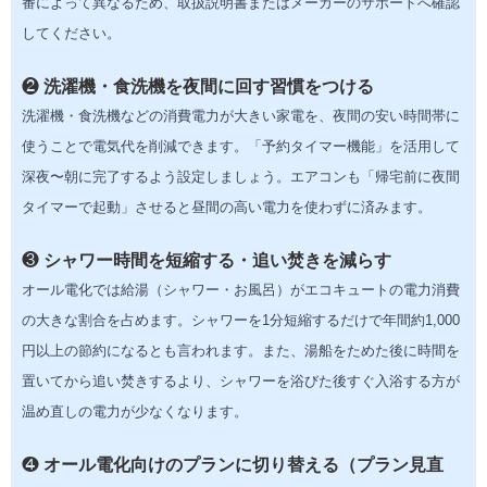
番によって異なるため、取扱説明書またはメーカーのサポートへ確認
してください。
❷
洗濯機・食洗機を夜間に回す習慣をつける
洗濯機・食洗機などの消費電力が大きい家電を、夜間の安い時間帯に
使うことで電気代を削減できます。「予約タイマー機能」を活用して
深夜〜朝に完了するよう設定しましょう。エアコンも「帰宅前に夜間
タイマーで起動」させると昼間の高い電力を使わずに済みます。
❸
シャワー時間を短縮する・追い焚きを減らす
オール電化では給湯（シャワー・お風呂）がエコキュートの電力消費
の大きな割合を占めます。シャワーを1分短縮するだけで年間約1,000
円以上の節約になるとも言われます。また、湯船をためた後に時間を
置いてから追い焚きするより、シャワーを浴びた後すぐ入浴する方が
温め直しの電力が少なくなります。
❹
オール電化向けのプランに切り替える（プラン見直