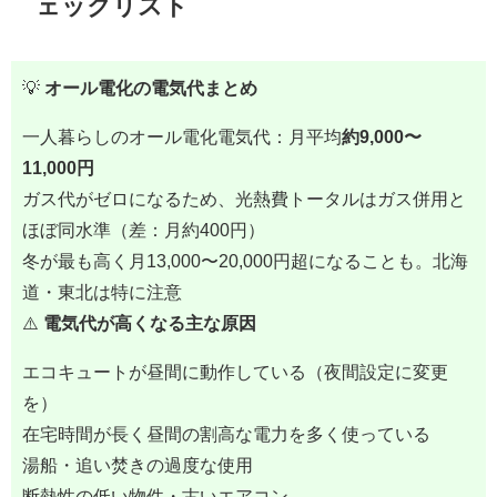
ェックリスト
💡
オール電化の電気代まとめ
一人暮らしのオール電化電気代：月平均
約9,000〜
11,000円
ガス代がゼロになるため、光熱費トータルはガス併用と
ほぼ同水準（差：月約400円）
冬が最も高く月13,000〜20,000円超になることも。北海
道・東北は特に注意
⚠️
電気代が高くなる主な原因
エコキュートが昼間に動作している（夜間設定に変更
を）
在宅時間が長く昼間の割高な電力を多く使っている
湯船・追い焚きの過度な使用
断熱性の低い物件・古いエアコン