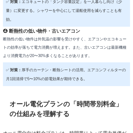
✅
対策：
エコキュートの「タンク容量設定」を一人暮らし向け（少
量）に変更する。シャワーを中心にして湯船使用を減らすことも有
効。
❹
断熱性の低い物件・古いエアコン
断熱性の低い物件は外気温の影響を受けやすく、エアコンやエコキュー
トの効率が落ちて電力消費が増えます。また、古いエアコンは最新機種
より消費電力が20〜30%多くなることがあります。
✅
対策：
厚手のカーテン・断熱シートの活用。エアコンフィルターの
月1回清掃で5〜10%の節電効果が期待できる。
オール電化プランの「時間帯別料金」
の仕組みを理解する
オール電化向け料金プランは、時間帯によって電力単価が