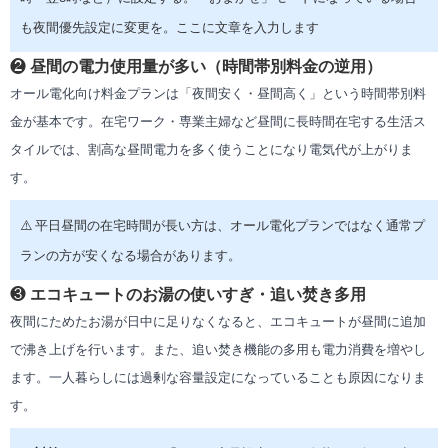
も夜間優先設定に変更を。ここに文章を入力します
❷
昼間の電力使用量が多い（時間帯別料金の逆用）
オール電化向け料金プランは「夜間安く・昼間高く」という時間帯別料
金が基本です。在宅ワーク・専業主婦など昼間に長時間在宅する生活ス
タイルでは、割高な昼間電力を多く使うことになり電気代が上がりま
す。
⚠️ 平日昼間の在宅時間が長い方は、オール電化プランではなく通常プ
ランの方が安くなる場合があります。
❸
エコキュートのお湯の使いすぎ・追い焚き多用
夜間にためたお湯が日中に足りなくなると、エコキュートが昼間に追加
で沸き上げを行います。また、追い焚き機能の多用も電力消費を増やし
ます。一人暮らしには過剰な容量設定になっていることも原因になりま
す。