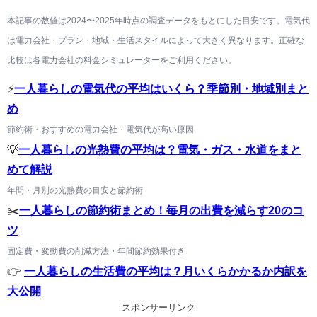
本記事の数値は2024〜2025年時点の調査データをもとにした目安です。電気代
は電力会社・プラン・地域・生活スタイルによって大きく異なります。正確な
比較は各電力会社の料金シミュレーターをご利用ください。
⚡
一人暮らしの電気代の平均はいくら？季節別・地域別まと
め
節約術・おすすめの電力会社・電気代が高い原因
💡
一人暮らしの光熱費の平均は？電気・ガス・水道をまと
めて解説
年間・月別の光熱費の目安と節約術
✂️
一人暮らしの節約術まとめ！毎月の出費を減らす20のコ
ツ
固定費・変動費の削減方法・年間節約効果付き
👉
一人暮らしの生活費の平均は？月いくらかかるか内訳を
大公開
スポンサーリンク