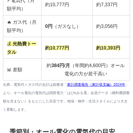
⚡ 電気代（月
約10,777円
約7,337円
額平均）
🔥 ガス代（月
0円
（ガスなし）
約3,056円
額平均）
💰
光熱費トー
約10,777円
約10,393円
タル
約
384円/月
（年間約4,600円）オール
📊 差額
電化の方が若干高い
出典：電気代＋ガス代の合計は総務省「
家計調査報告（家計収支編）2024年
」
より。オール電化の電気代は関西電力「はぴeみる電」会員データ（燃料費調整
額を含まない）をもとにした目安です。地域・物件・生活スタイルにより大き
く変動します。
季節別・オール電化の電気代の目安