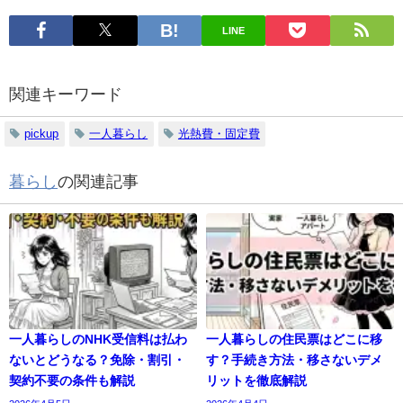
LINE
関連キーワード
pickup
一人暮らし
光熱費・固定費
暮らし
の関連記事
一人暮らしのNHK受信料は払わ
一人暮らしの住民票はどこに移
ないとどうなる？免除・割引・
す？手続き方法・移さないデメ
契約不要の条件も解説
リットを徹底解説