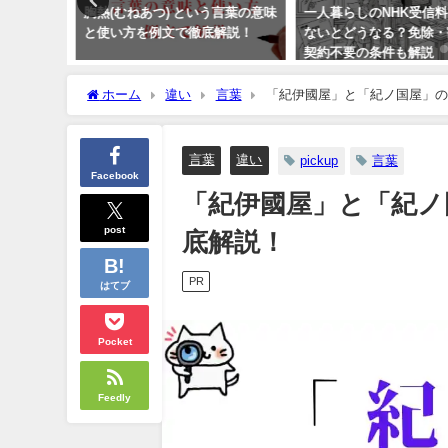
へんに
胸熱(むねあつ) という言葉の意味
一人暮らしのNHK受信料
句を徹底
と使い方を例文で徹底解説！
ないとどうなる？免除・
契約不要の条件も解説
ホーム
違い
言葉
「紀伊國屋」と「紀ノ国屋」の
言葉
違い
pickup
言葉
Facebook
「紀伊國屋」と「紀ノ
post
底解説！
PR
はてブ
Pocket
Feedly